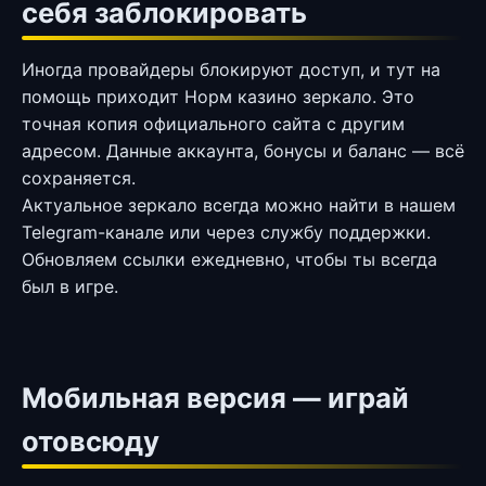
себя заблокировать
Иногда провайдеры блокируют доступ, и тут на
помощь приходит Норм казино зеркало. Это
точная копия официального сайта с другим
адресом. Данные аккаунта, бонусы и баланс — всё
сохраняется.
Актуальное зеркало всегда можно найти в нашем
Telegram-канале или через службу поддержки.
Обновляем ссылки ежедневно, чтобы ты всегда
был в игре.
Мобильная версия — играй
отовсюду