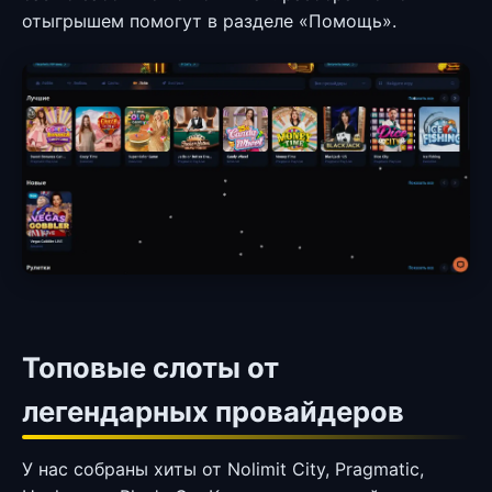
отыгрышем помогут в разделе «Помощь».
Топовые слоты от
легендарных провайдеров
У нас собраны хиты от Nolimit City, Pragmatic,