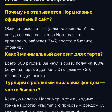
Почему не открывается Норм казино
официальный сайт?
Обычно помогает актуальное зеркало. У нас
всегда свежая ссылка на Norm casino —
проверено, работает 24/7, просто обновите
страницу.
Какой минимальный депозит для старта?
Всего 500 рублей. Закинул и сразу получил 100%
бонус на первый депозит. Отыгрыш — x30,
стандарт для рынка.
Турниры с реальным призовым фондом —
часто бывают?
Каждую неделю. Например, в эти выходные —
гонка на слотах Pragmatic с призовым фондом 1.5
млн рублей. Дропы и лотереи — вообще