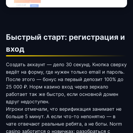
Быстрый старт: регистрация и
вход
Создать аккаунт — дело 30 секунд. Кнопка сверху
ведёт на форму, где нужен только email и пароль.
После этого — бонус на первый депозит 100% до
25 000 ₽. Норм казино вход через зеркало
работает так же быстро, если основной домен
вдруг недоступен.
Игроки отмечали, что верификация занимает не
больше 5 минут. А если что-то непонятно — в
чате отвечают реальные ребята, а не боты. Norm
casino заботится о новичках: разобраться с