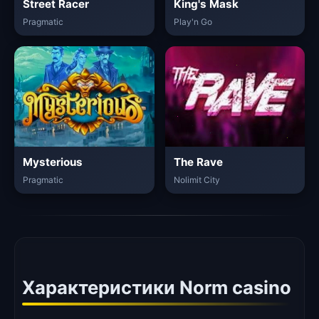
Street Racer
King's Mask
Pragmatic
Play'n Go
Mysterious
The Rave
Pragmatic
Nolimit City
Характеристики Norm casino