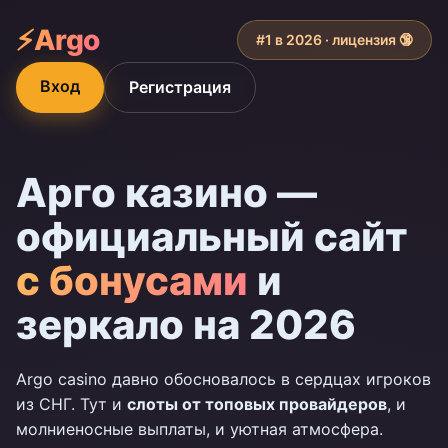
⚡Argo
#1 в 2026 · лицензия 🔞
Вход
Регистрация
Арго казино —
официальный сайт
с бонусами
и
зеркало на 2026
Argo casino давно обосновалось в сердцах игроков
из СНГ. Тут и
слоты от топовых провайдеров
, и
молниеносные выплаты, и уютная атмосфера.