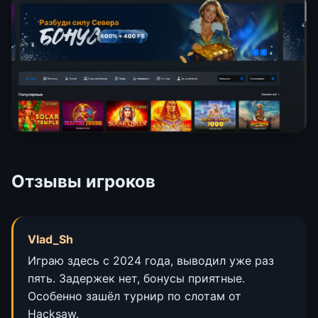
Отзывы игроков
Vlad_Sh
Играю здесь с 2024 года, выводил уже раз
пять. Задержек нет, бонусы приятные.
Особенно зашёл турнир по слотам от
Hacksaw.