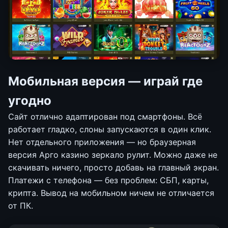
Мобильная версия — играй где
угодно
Сайт отлично адаптирован под смартфоны. Всё
работает гладко, слоны запускаются в один клик.
Нет отдельного приложения — но браузерная
версия Арго казино зеркало рулит. Можно даже не
скачивать ничего, просто добавь на главный экран.
Платежи с телефона — без проблем: СБП, карты,
крипта. Вывод на мобильном ничем не отличается
от ПК.