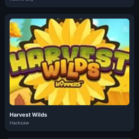
Harvest Wilds
Hacksaw