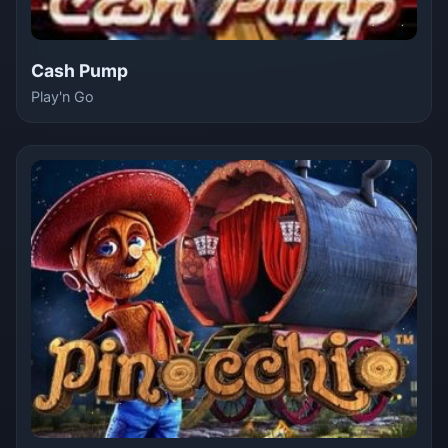
Cash Pump
Play'n Go