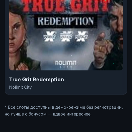
True Grit Redemption
Nolimit City
* Все слоты доступны в демо-режиме без регистрации,
но лучше с бонусом — вдвое интереснее.