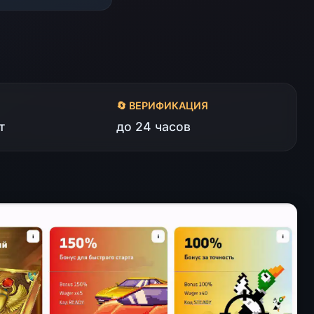
🔄 ВЕРИФИКАЦИЯ
т
до 24 часов