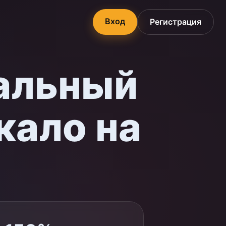
Вход
Регистрация
альный
кало на