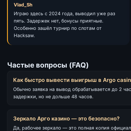
Vlad_Sh
Играю здесь с 2024 года, выводил уже раз
пять. Задержек нет, бонусы приятные.
Особенно зашёл турнир по слотам от
Hacksaw.
Частые вопросы (FAQ)
Как быстро вывести выигрыш в Argo casi
Обычно заявка на вывод обрабатывается до 2 час
задержки, но не дольше 48 часов.
Зеркало Арго казино — это безопасно?
Да, рабочее зеркало — это полная копия официа