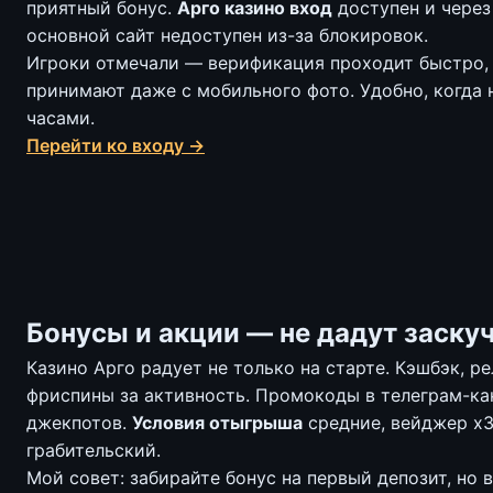
приятный бонус.
Арго казино вход
доступен и через
основной сайт недоступен из-за блокировок.
Игроки отмечали — верификация проходит быстро,
принимают даже с мобильного фото. Удобно, когда 
часами.
Перейти ко входу →
Бонусы и акции — не дадут заску
Казино Арго радует не только на старте. Кэшбэк, р
фриспины за активность. Промокоды в телеграм-ка
джекпотов.
Условия отыгрыша
средние, вейджер x
грабительский.
Мой совет: забирайте бонус на первый депозит, но 