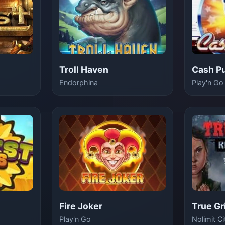
Troll Haven
Cash P
Endorphina
Play'n Go
Fire Joker
True Gr
Play'n Go
Nolimit Ci