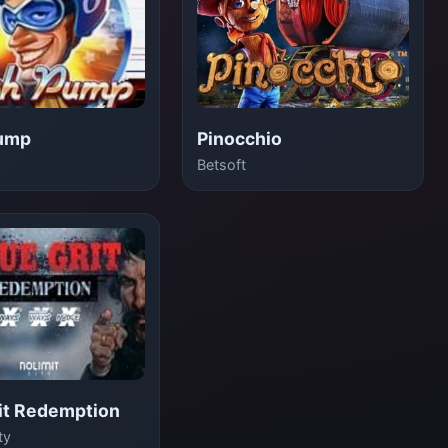
ump
Pinocchio
Betsoft
it Redemption
ty