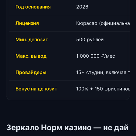
Год основания
2026
Лицензия
Кюрасао (официальная)
Мин. депозит
500 рублей
Макс. вывод
1 000 000 ₽/мес
Провайдеры
15+ студий, включая то
Бонус на депозит
100% + 150 фриспинов
Зеркало Норм казино — не дай